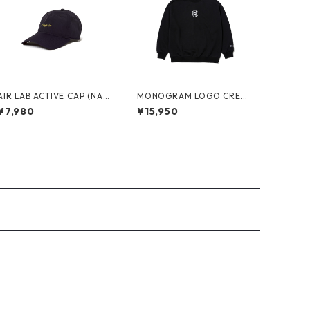
AIR LAB ACTIVE CAP (NAV
MONOGRAM LOGO CREW
Y)
SWEAT (BLACK)
¥7,980
¥15,950