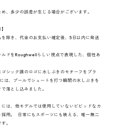
ため、多少の誤差が生じる場合がございます。
日】
品を除き、代金のお支払い確定後、5日以内に発送
。
ルドをRoughwellらしい視点で表現した、個性あ
はゴシック調のロゴに水しぶきのモチーフをプラ
クには、プールでシュートを打つ瞬間の水しぶきを
クで落とし込みました。
ィには、他モデルでは使用していないビビッドなカ
を採用。 日常にもスポーツにも映える、唯一無二
です。