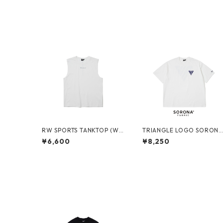
RW SPORTS TANKTOP (WH
TRIANGLE LOGO SORON
ITE)
® TEE (WHITE)
¥6,600
¥8,250