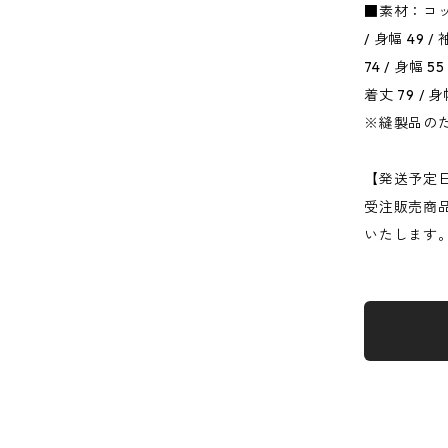
■素材：コッ
/ 身幅 49 /
74 / 身幅 5
着丈 79 / 身
※縫製品の
【発送予定
受注販売商
いたします