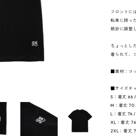
フロントに
転車に跨っ
絶妙に調整
ちょっとし
着られて、
■素材：コッ
■サイズチャ
S：着丈 66 /
M：着丈 70 /
L：着丈 74 /
XL：着丈 76 
2XL：着丈 79