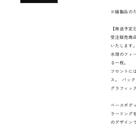
※縫製品の
【発送予定
受注販売商
いたします
水球のフィー
る一枚。
フロントに
ス。 バッ
グラフィッ
ベースボデ
ラーリング
のデザイン