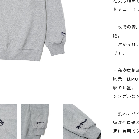
袖丈も細か
きるユニセ
一枚での着
躍。
日常から軽
です。
・高密度刺
胸元にはMON
繍で配置。
シンプルな
・裏地：パ
吸湿性に優
適に着用で