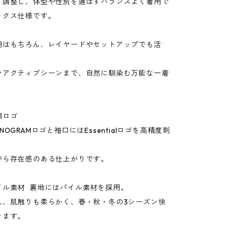
く調整し、体型や性別を選ばずバランスよく着用で
ックス仕様です。
用はもちろん、レイヤードやセットアップでも活
いアクティブシーンまで、自然に馴染む万能な一着
繍ロゴ
OGRAMロゴと袖口にはEssentialロゴを高精度刺
がら存在感のある仕上がりです。
イル素材 裏地にはパイル素材を採用。
れ、肌触りも柔らかく、春・秋・冬の3シーズン快
きます。