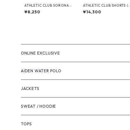
ATHLETIC CLUB SORONA®
ATHLETIC CLUB SHORTS (
TEE (CH GREY)
REEN)
¥8,250
¥14,300
ONLINE EXCLUSIVE
AIDEN WATER POLO
JACKETS
SWEAT / HOODIE
TOPS