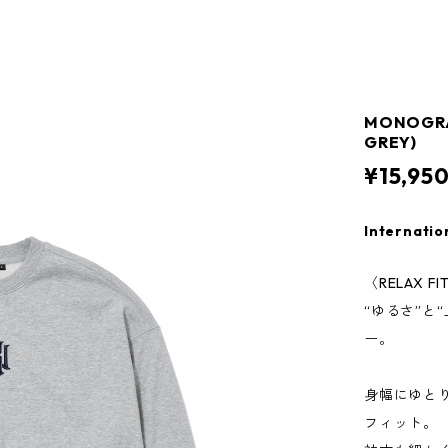
MONOGRA
GREY)
¥15,95
Internatio
〈RELAX FI
“ゆるさ”と
ー。
身幅にゆと
フィット。