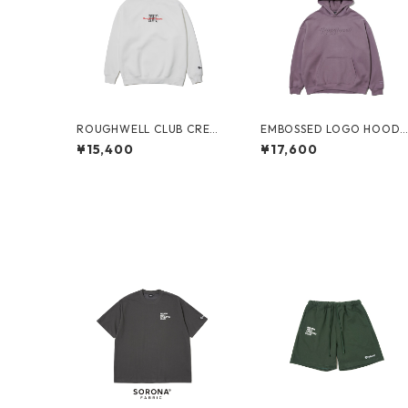
ROUGHWELL CLUB CREW
EMBOSSED LOGO HOODI
SWEAT (WHITE)
(PURPLE)
¥15,400
¥17,600