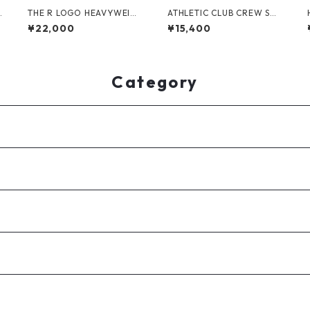
G
THE R LOGO HEAVYWEIG
ATHLETIC CLUB CREW SW
HT SETUP (CH GREY)
EAT(WHITE)
¥22,000
¥15,400
Category