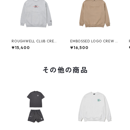
E
ROUGHWELL CLUB CREW
EMBOSSED LOGO CREW S
SWEAT (GREY)
WEAT (DARK BEIGE)
¥15,400
¥16,500
その他の商品