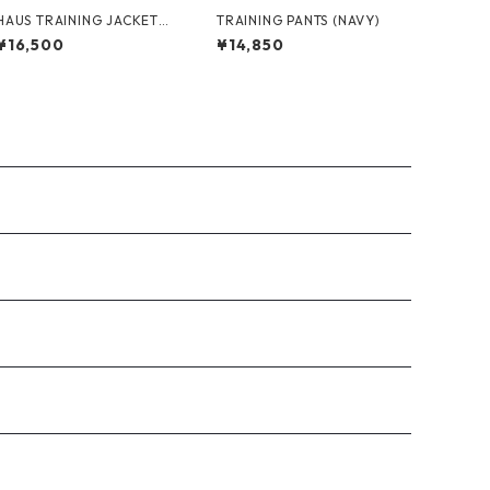
HAUS TRAINING JACKET
TRAINING PANTS (NAVY)
(OLIVE)
¥16,500
¥14,850