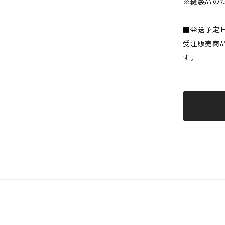
※縫製品の
■発送予定
受注販売商
す。