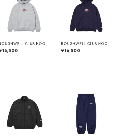
ROUGHWELL CLUB HOODI
ROUGHWELL CLUB HOODI
E (GREY)
E (NAVY)
¥16,500
¥16,500