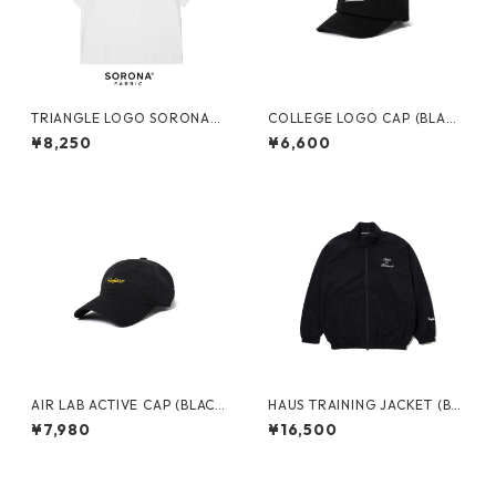
TRIANGLE LOGO SORONA®
COLLEGE LOGO CAP (BLAC
TEE (WHITE)
K/WHITE)
¥8,250
¥6,600
AIR LAB ACTIVE CAP (BLAC
HAUS TRAINING JACKET (BL
K)
ACK)
¥7,980
¥16,500