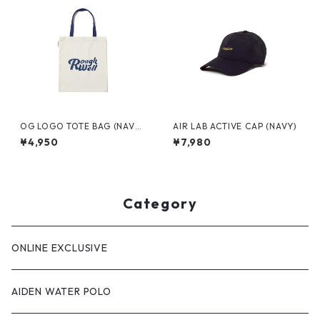
OG LOGO TOTE BAG (NAVY/
AIR LAB ACTIVE CAP (NAVY)
CREAM)
¥4,950
¥7,980
Category
ONLINE EXCLUSIVE
AIDEN WATER POLO