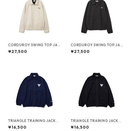
CORDUROY SWING TOP JAC
CORDUROY SWING TOP JAC
KET (BEIGE)
KET(BLACK)
¥27,500
¥27,500
TRIANGLE TRAINING JACKE
TRIANGLE TRAINING JACKE
T(NAVY)
T (BLACK)
¥16,500
¥16,500