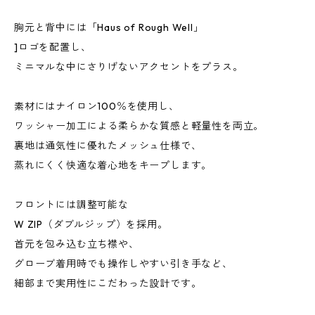
胸元と背中には「Haus of Rough Well」
]ロゴを配置し、
ミニマルな中にさりげないアクセントをプラス。
素材にはナイロン100％を使用し、
ワッシャー加工による柔らかな質感と軽量性を両立。
裏地は通気性に優れたメッシュ仕様で、
蒸れにくく快適な着心地をキープします。
フロントには調整可能な
W ZIP（ダブルジップ）を採用。
首元を包み込む立ち襟や、
グローブ着用時でも操作しやすい引き手など、
細部まで実用性にこだわった設計です。