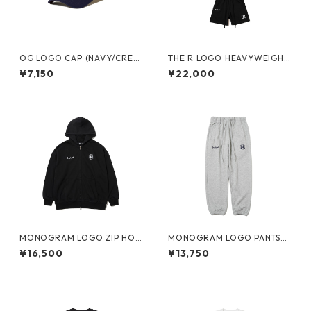
OG LOGO CAP (NAVY/CREA
THE R LOGO HEAVYWEIGHT
M)
SETUP (BLACK)
¥7,150
¥22,000
MONOGRAM LOGO ZIP HOO
MONOGRAM LOGO PANTS
DIE (BLACK)
(HEATHER GREY)
¥16,500
¥13,750