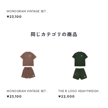
MONOGRAM VINTAGE SETU
P (BLACK)
¥23,100
同じカテゴリの商品
MONOGRAM VINTAGE SETU
THE R LOGO HEAVYWEIGHT
P (BROWN)
SETUP (GREEN)
¥23,100
¥22,000