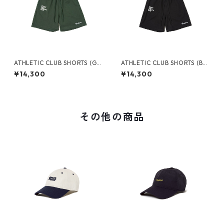
ATHLETIC CLUB SHORTS (GR
ATHLETIC CLUB SHORTS (BLA
EEN)
CK)
¥14,300
¥14,300
その他の商品