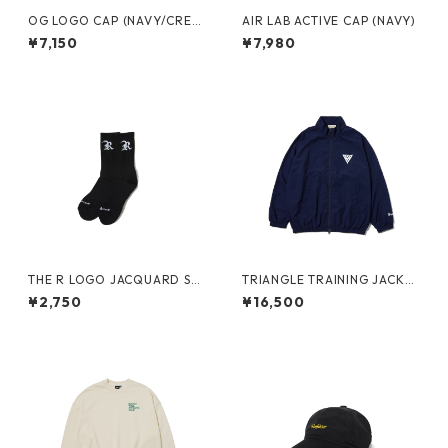
OG LOGO CAP (NAVY/CREA
AIR LAB ACTIVE CAP (NAVY)
M)
¥7,150
¥7,980
THE R LOGO JACQUARD SO
TRIANGLE TRAINING JACKE
CKS（BLACK）
T(NAVY)
¥2,750
¥16,500