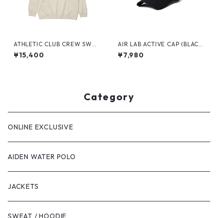
ATHLETIC CLUB CREW SWEA
AIR LAB ACTIVE CAP (BLAC
T(BEIGE)
K)
¥15,400
¥7,980
Category
ONLINE EXCLUSIVE
AIDEN WATER POLO
JACKETS
SWEAT / HOODIE