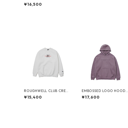
OODIE (BLACK)
¥16,500
ROUGHWELL CLUB CREW
EMBOSSED LOGO HOODI
SWEAT (WHITE)
(PURPLE)
¥15,400
¥17,600