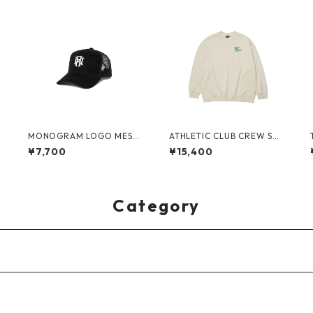
MONOGRAM LOGO MESH
ATHLETIC CLUB CREW SW
CAP (BLACK)
EAT(BEIGE)
¥7,700
¥15,400
Category