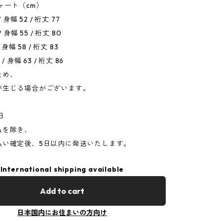
ャート（cm）
 身幅 52 / 裄丈 77
 身幅 55 / 裄丈 80
 身幅 58 / 裄丈 83
/ 身幅 63 / 裄丈 86
ため、
が生じる場合がございます。
日
品を除き、
払い確定後、5日以内に発送いたします。
International shipping available
Add to cart
日本国内にお住まいの方向け