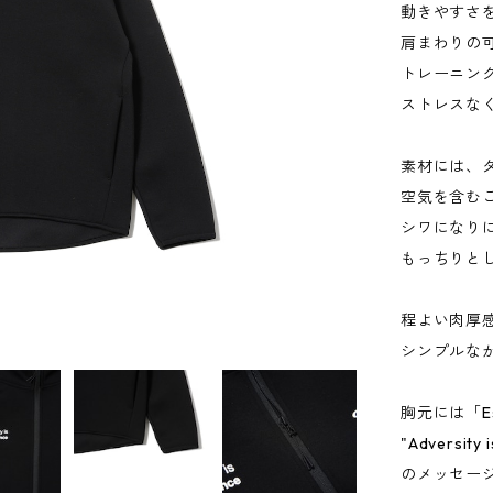
動きやすさ
肩まわりの
トレーニン
ストレスな
素材には、
空気を含む
シワになり
もっちりと
程よい肉厚
シンプルな
胸元には「Ess
"Adversit
のメッセー