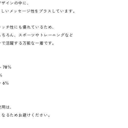
デザインの中に、
ellらしいメッセージ性をプラスしています。
レッチ性にも優れているため、
もちろん、スポーツやトレーニングなど
ンで活躍する万能な一着です。
 78％
％
 6％
使用は、
となるためお避けください。