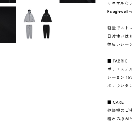
ミニマルな
Roughw
軽量でスト
日常使いは
幅広いシー
■ FABRIC
ポリエステル
レーヨン 16
ポリウレタン
■ CARE
乾燥機のご
縮みの原因