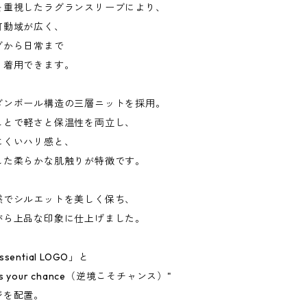
を重視したラグランスリーブにより、
可動域が広く、
グから日常まで
く着用できます。
ダンボール構造の三層ニットを採用。
ことで軽さと保温性を両立し、
にくいハリ感と、
した柔らかな肌触りが特徴です。
感でシルエットを美しく保ち、
がら上品な印象に仕上げました。
ential LOGO」と
y is your chance（逆境こそチャンス）"
ジを配置。