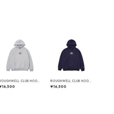
ROUGHWELL CLUB HOODI
ROUGHWELL CLUB HOODI
E (GREY)
E (NAVY)
¥16,500
¥16,500