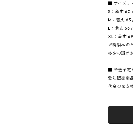
■ サイズチ
S：着丈 60 /
M：着丈 63 /
L：着丈 66 /
XL：着丈 69 
※縫製品の
多少の誤差
■ 発送予定
受注販売商
代金のお支