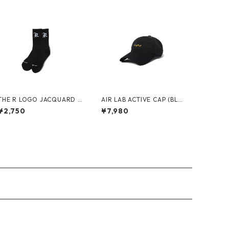
THE R LOGO JACQUARD S
AIR LAB ACTIVE CAP (BLA
OCKS（BLACK）
CK)
¥2,750
¥7,980