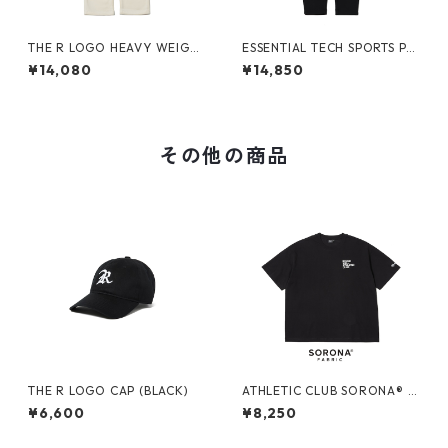
THE R LOGO HEAVY WEIGH
ESSENTIAL TECH SPORTS PA
T SWEAT PANTS (IVORY)
NTS (BLACK)
¥14,080
¥14,850
その他の商品
THE R LOGO CAP (BLACK)
ATHLETIC CLUB SORONA® T
EE (BLACK)
¥6,600
¥8,250