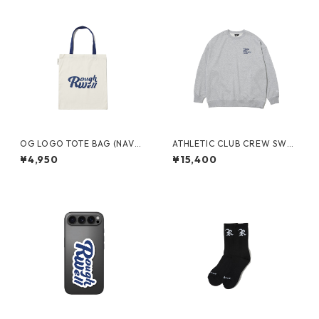
OG LOGO TOTE BAG (NAVY/
ATHLETIC CLUB CREW SWEA
CREAM)
T(HEATHER GREY)
¥4,950
¥15,400