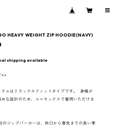
GO HEAVY WEIGHT ZIP HOODIE(NAVY)
0
nal shipping available
T>>
イテムはリラックスフィットタイプです。 身幅が
短めな設計のため、ユニセックスで着用いただけま
Well初のジップパーカーは、秋口から春先までの長い季