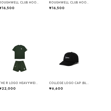
ROUGHWELL CLUB HOODI
ROUGHWELL CLUB HOODI
E (GREY)
E (NAVY)
¥16,500
¥16,500
THE R LOGO HEAVYWEIG
COLLEGE LOGO CAP (BLA
HT SETUP (GREEN)
CK/WHITE)
¥22,000
¥6,600