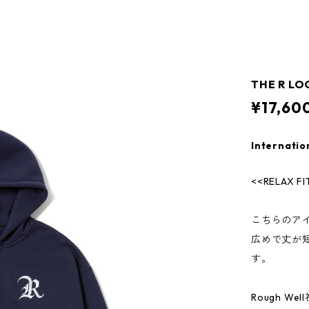
THE R LO
¥17,60
Internatio
<<RELAX FI
こちらのア
広めで丈が
す。
Rough 