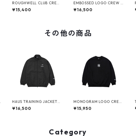
E
ROUGHWELL CLUB CREW
EMBOSSED LOGO CREW S
SWEAT (GREY)
WEAT (DARK BEIGE)
¥15,400
¥16,500
その他の商品
C
HAUS TRAINING JACKET
MONOGRAM LOGO CREW
(OLIVE)
SWEAT (BLACK)
¥16,500
¥15,950
Category