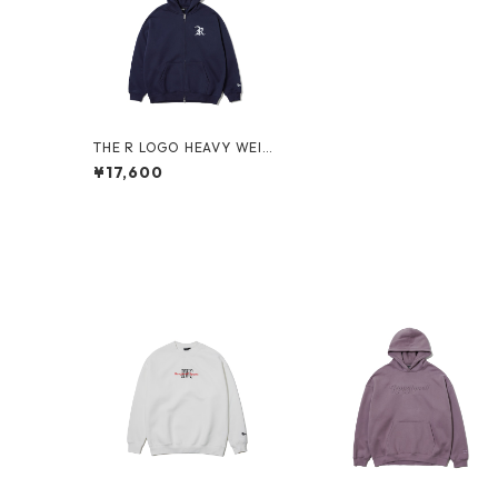
THE R LOGO HEAVY WEIG
HT ZIP HOODIE(NAVY)
¥17,600