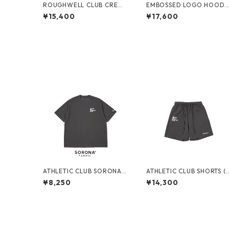
ROUGHWELL CLUB CREW
EMBOSSED LOGO HOODI
SWEAT (WHITE)
(PURPLE)
¥15,400
¥17,600
ATHLETIC CLUB SORONA®
ATHLETIC CLUB SHORTS (
TEE (CH GREY)
H GREY)
¥8,250
¥14,300