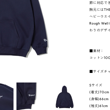
節に対応でき
胸元にはTH
ヘビーウエ
Rough W
わりのデザ
■素材：
コットン10
■サイズチ
Sサイズ
(着丈)70cm
(身幅)66cm
(袖丈)61cm